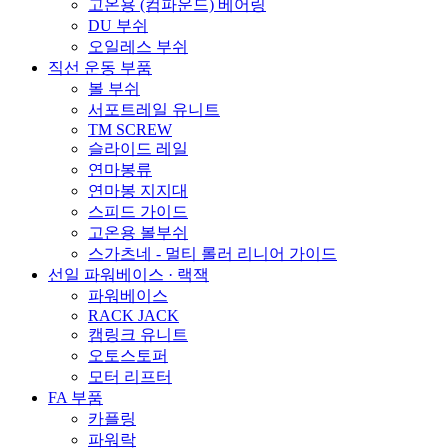
고온용 (컴파운드) 베어링
DU 부쉬
오일레스 부쉬
직선 운동 부품
볼 부쉬
서포트레일 유니트
TM SCREW
슬라이드 레일
연마봉류
연마봉 지지대
스피드 가이드
고온용 볼부쉬
스가츠네 - 멀티 롤러 리니어 가이드
선일 파워베이스 · 랙잭
파워베이스
RACK JACK
캠링크 유니트
오토스토퍼
모터 리프터
FA 부품
카플링
파워락