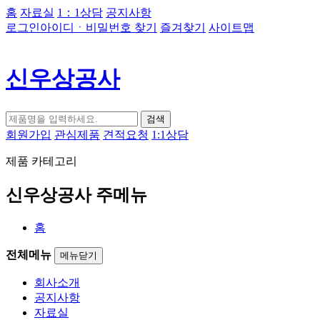
홈
자료실
1：1상담
공지사항
로그인
아이디ㆍ비밀번호 찾기
즐겨찾기
사이트맵
신우상공사
검색
회원가입
관심제품
견적요청
1:1상담
제품 카테고리
신우상공사 주메뉴
홈
전체메뉴
메뉴닫기
회사소개
공지사항
자료실