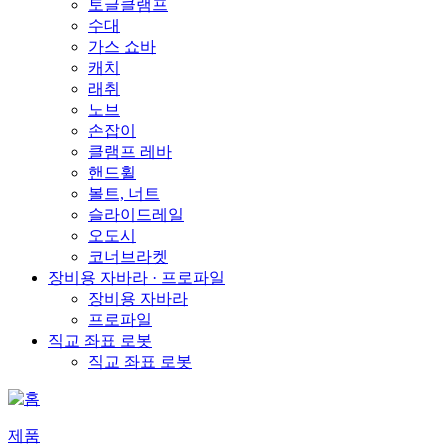
토글클램프
수대
가스 쇼바
캐치
래취
노브
손잡이
클램프 레바
핸드휠
볼트, 너트
슬라이드레일
오도시
코너브라켓
장비용 자바라 · 프로파일
장비용 자바라
프로파일
직교 좌표 로봇
직교 좌표 로봇
제품