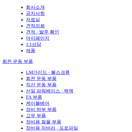
회사소개
공지사항
자료실
견적의뢰
견적 · 발주 확인
마이페이지
1:1상담
제품
회전 운동 부품
LM가이드 · 볼스크류
회전 운동 부품
직선 운동 부품
선일 파워베이스 · 랙잭
FA 부품
케이블베어
장비 하부 부품
고무 부품
장비용 철물 부품
장비용 자바라 · 프로파일